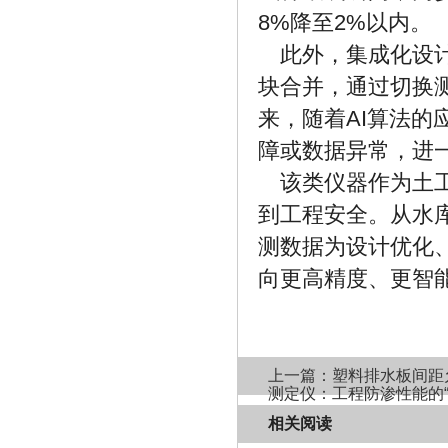
8%降至2%以内。
此外，集成化设计
块合并，通过切换
来，随着AI算法
障或数据异常，进
该类仪器作为土工
到工程安全。从水
测数据为设计优化
向更高精度、更智
上一篇：塑料排水板间距
测定仪：工程防渗性能的“
相关阅读