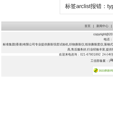
标签arclist报错
首页
|
新闻中心
|
copyright@20
电话： 
标准集团(香港)有限公司专业提供
撕裂强度试验机
,
织物撕裂仪
,纸张撕裂度仪,落锤
高,售后服务好,行业经验丰富,提
欢迎来电咨询：021-67801892 24小时热线：
{
工信部备案：
沪I