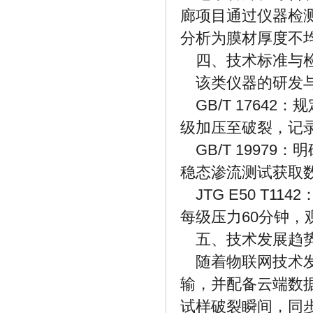
廊项目通过仪器检测
分析为膜材厚度不
四、技术标准与
该类仪器的研发与
GB/T 1764
级加压至破裂，记
GB/T 1997
稳态渗流测试获取
JTG E50 T1
每级压力60分钟，
五、技术发展趋势
随着物联网技术发
输，并配备云端数
试样破裂瞬间，同