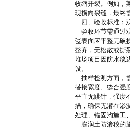
收缩开裂。例如，
现横向裂缝，最终
四、验收标准：观
验收环节需通过观
毯表面应平整无破
整齐，无松散或撕
堆场项目因防水毯
设。
抽样检测方面，需按
搭接宽度、缝合强度
平直无跳针，强度
描，确保无潜在渗
处理、锚固沟施工
膨润土防渗毯的施