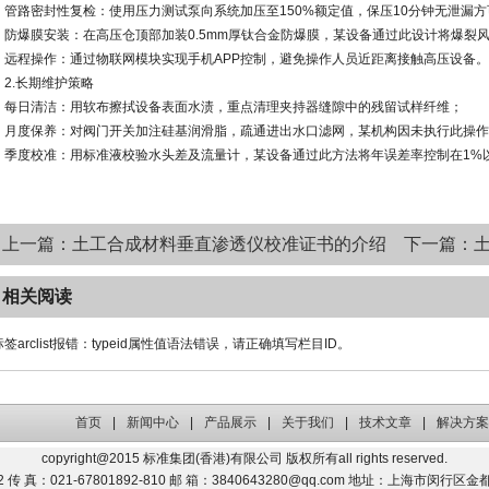
管路密封性复检：使用压力测试泵向系统加压至150%额定值，保压10分钟无泄漏方
防爆膜安装：在高压仓顶部加装0.5mm厚钛合金防爆膜，某设备通过此设计将爆裂风险
远程操作：通过物联网模块实现手机APP控制，避免操作人员近距离接触高压设备。
2.长期维护策略
每日清洁：用软布擦拭设备表面水渍，重点清理夹持器缝隙中的残留试样纤维；
月度保养：对阀门开关加注硅基润滑脂，疏通进出水口滤网，某机构因未执行此操作导
季度校准：用标准液校验水头差及流量计，某设备通过此方法将年误差率控制在1%
上一篇：土工合成材料垂直渗透仪校准证书的介绍
下一篇：
相关阅读
标签arclist报错：typeid属性值语法错误，请正确填写栏目ID。
首页
|
新闻中心
|
产品展示
|
关于我们
|
技术文章
|
解决方
copyright@2015 标准集团(香港)有限公司 版权所有all rights reserved.
52 传 真：021-67801892-810 邮 箱：3840643280@qq.com 地址：上海市闵行区