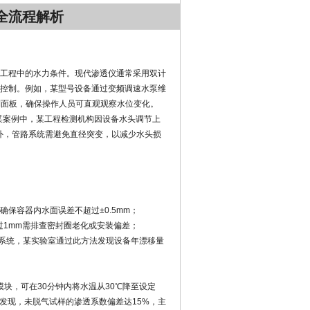
全流程解析
工程中的水力条件。现代渗透仪通常采用双计
控制。例如，某型号设备通过变频调速水泵维
制面板，确保操作人员可直观观察水位变化。
某案例中，某工程检测机构因设备水头调节上
外，管路系统需避免直径突变，以减少水头损
保容器内水面误差不超过±0.5mm；
过1mm需排查密封圈老化或安装偏差；
量系统，某实验室通过此方法发现设备年漂移量
块，可在30分钟内将水温从30℃降至设定
测发现，未脱气试样的渗透系数偏差达15%，主