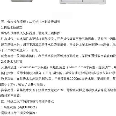
三、分步操作流程：从初始注水到多级调节
1.初始水位建立
将饱和试样装入夹持器后，需完成三项操作：
注水排气：向水箱注水至试样底部浸没，开启排气阀直至无气泡溢出，某案例中因排
建立基础水头：调节下游溢流阀使水位降至最低，再提升上游水位至50mm差值，此
小于±1mm方可进入下一阶段；
稳定等待：关闭供水阀门，利用常水位装置维持水面稳定，某设备通过双水箱联动设计
2.多级水头调节
从最高流速（70mm±5mm水头差）向最低流速（14mm±1mm水头差）逐级调节，
阀门控制：采用比例积分微分（PID）调节阀，某设备通过智能算法实现水头差15
数据采集：在每级水头差稳定30秒后，用量筒收集1000mL渗透水量并记录时间，
偏差小于2%，验证了设备可靠性；
异常处理：若某级水头差下流量突变超过20%，需检查试样是否破损或管路是否堵
缘密封不严问题。
四、特殊工况下的调节技巧与维护要点
1.高压试验（&gt;100kPa）
需额外执行三项安全措施：