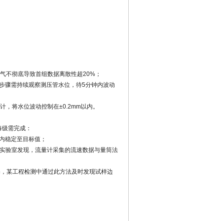
气不彻底导致首组数据离散性超20%；
步骤需持续观察测压管水位，待5分钟内波动
，将水位波动控制在±0.2mm以内。
每级需完成：
秒内稳定至目标值；
某实验室发现，流量计采集的流速数据与量筒法
塞，某工程检测中通过此方法及时发现试样边