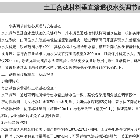
土工合成材料垂直渗透仪水头调节
一、水头调节的核心原理与设备基础
水头调节是垂直渗透试验的关键环节，其本质是通过控制试样两侧水位差，模拟实际
量水位系统，由高位水头装置与低位溢流装置组成，通过调节阀门开度实现水头差精准
持水头稳定，误差范围小于±2%，其核心模块包括透明水箱、液压升降机构及智能控
设备设计需符合行业标准，如水头调节范围需覆盖0-300mm，且能保持稳定水头。
限仅200mm，导致无法完成高水头差试验，最终更换设备后数据可靠性显著提升。此
失，某设备通过采用箱形结构水箱，将水头损失降低至传统设计的30%以下。
二、试验前设备校准与状态检查
1.物理校准
每次试验前需进行三项基础检查：
水平调节：通过可调地脚螺母使水箱边缘水位一致，某设备采用四角独立调节设计，确
密封性检测：向夹持器注水至50mm水头差，关闭供水后观察5分钟，若水位下降超
传感器校验：使用标准量筒（精度±10mL）与电子天平（精度±0.1g）验证流量计
达3%，及时修正后避免了系统性误差。
2.环境参数控制
水温对渗透系数影响显著，需严格控制在18℃-22℃范围内。某设备配备半导体制冷模
值。同时，水中溶解氧含量需低于10mg/kg，可通过抽气法或煮沸法脱气，某工程检