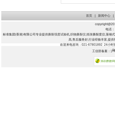
首页
|
新闻中心
|
copyright@20
电话： 
标准集团(香港)有限公司专业提供
撕裂强度试验机
,
织物撕裂仪
,纸张撕裂度仪,落锤
高,售后服务好,行业经验丰富,提
欢迎来电咨询：021-67801892 24小时热线：
{
工信部备案：
沪I