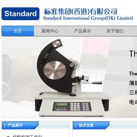
首页
新闻中心
产品展示
关于我们
产品展示
技术文章