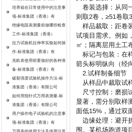
卷装选择：从同一批
培养箱在日常使用中的注意事
则取2卷，≥51卷取
项-标准集团（香港）有
样品裁取：距卷装
绝缘电阻表测量前做哪些检查
工作-标准集团（香港）
试项目需求。例如，
拉力试验机拉伸率实验如何操
㎡；隔离层用土工布
作-标准集团（香港）有
标记与包装：在样
兆欧表使用前要做好的各种准
箭头标明纵向（经
备-标准集团（香港）有
2.试样制备细节
破裂强度试验机操作方法-标
从样品中裁取试样
准集团（香港）有限公司
尺寸控制：磨损试验
如何用指针式万用表测量-标
显著，需分别取样
准集团（香港）有限公司
面低15%，通过双
用户操作电子试验机的注意事
边缘处理：避开折
项-标准集团（香港）有
围。某机场跑道项
万用表的使用方法及使用注意