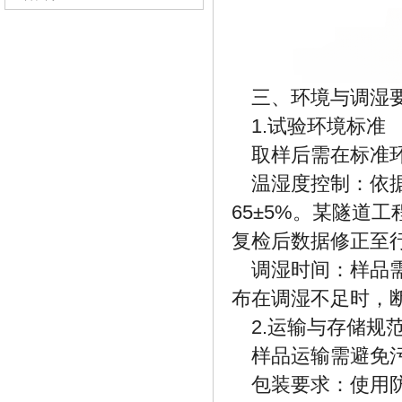
三、环境与调湿
1.试验环境标准
取样后需在标准环
温湿度控制：依据G
65±5%。某隧道
复检后数据修正至
调湿时间：样品需
布在调湿不足时，
2.运输与存储规
样品运输需避免污
包装要求：使用防